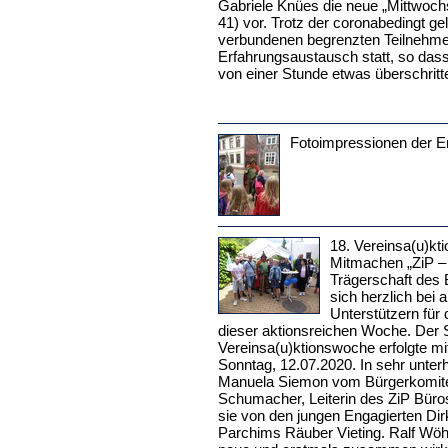
Gabriele Knües die neue „Mittwoch
41) vor. Trotz der coronabedingt g
verbundenen begrenzten Teilnehmer
Erfahrungsaustausch statt, so dass
von einer Stunde etwas überschritt
Fotoimpressionen der 
18. Vereinsa(u)kt
Mitmachen „ZiP –
Trägerschaft des 
sich herzlich bei 
Unterstützern für 
dieser aktionsreichen Woche. Der 
Vereinsa(u)ktionswoche erfolgte mit
Sonntag, 12.07.2020. In sehr unter
Manuela Siemon vom Bürgerkomitee
Schumacher, Leiterin des ZiP Büros
sie von den jungen Engagierten Di
Parchims Räuber Vieting. Ralf Wöh