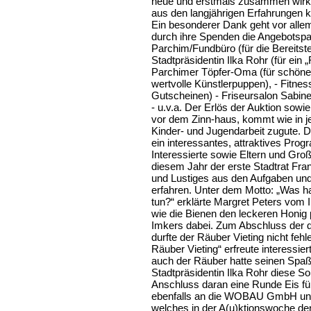
neue und erstmals zusammen wirke
aus den langjährigen Erfahrungen 
Ein besonderer Dank geht vor allem 
durch ihre Spenden die Angebotspalet
Parchim/Fundbüro (für die Bereitste
Stadtpräsidentin Ilka Rohr (für ein 
Parchimer Töpfer-Oma (für schöne 
wertvolle Künstlerpuppen), - Fitness
Gutscheinen) - Friseursalon Sabine
- u.v.a. Der Erlös der Auktion sow
vor dem Zinn-haus, kommt wie in j
Kinder- und Jugendarbeit zugute. 
ein interessantes, attraktives Prog
Interessierte sowie Eltern und Große
diesem Jahr der erste Stadtrat Fra
und Lustiges aus den Aufgaben und
erfahren. Unter dem Motto: „Was h
tun?“ erklärte Margret Peters vom 
wie die Bienen den leckeren Honig
Imkers dabei. Zum Abschluss der d
durfte der Räuber Vieting nicht feh
Räuber Vieting“ erfreute interessi
auch der Räuber hatte seinen Spaß
Stadtpräsidentin Ilka Rohr diese 
Anschluss daran eine Runde Eis fü
ebenfalls an die WOBAU GmbH und
welches in der A(u)ktionswoche de