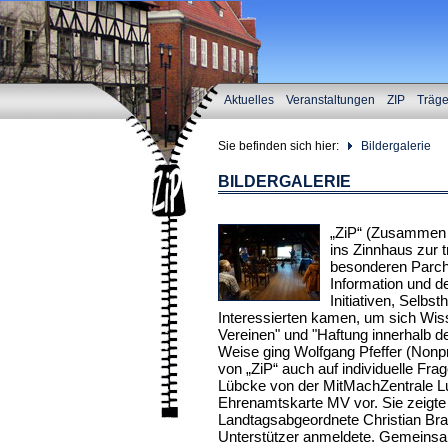
Aktuelles
Veranstaltungen
ZIP
Träg
Sie befinden sich hier:
Bildergalerie
BILDERGALERIE
„ZiP“ (Zusammen 
ins Zinnhaus zur 
besonderen Parch
Information und d
Initiativen, Selbs
Interessierten kamen, um sich Wi
Vereinen" und "Haftung innerhalb d
Weise ging Wolfgang Pfeffer (Nonpro
von „ZiP“ auch auf individuelle Frag
Lübcke von der MitMachZentrale L
Ehrenamtskarte MV vor. Sie zeigte 
Landtagsabgeordnete Christian Bra
Unterstützer anmeldete. Gemeinsam