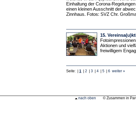
Einhaltung der Corona-Regelungen z
einen kleinen Ausschnitt der abwec
Zinnhaus. Fotos: SVZ Chr. Großma
15. Vereinsa(u)k
Fotoimpressionen
Aktionen und vielf
freiwilligem Enga
Seite: |
1
|
2
|
3
|
4
|
5
|
6
weiter »
nach oben
© Zusammen in Par