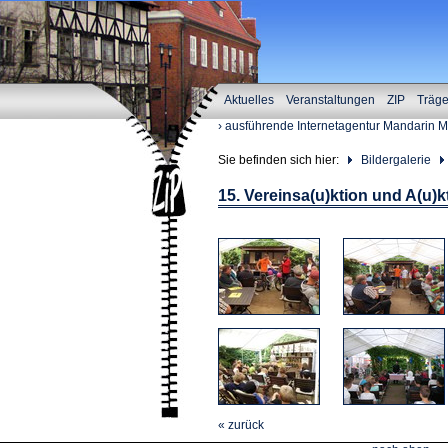
Aktuelles
Veranstaltungen
ZIP
Träg
› ausführende Internetagentur Mandarin 
Sie befinden sich hier:
Bildergalerie
15. Vereinsa(u)ktion und A(u)
« zurück