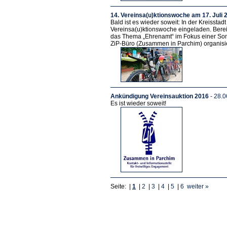
14. Vereinsa(u)ktionswoche am 17. Juli 
Bald ist es wieder soweit: In der Kreisstadt
Vereinsa(u)ktionswoche eingeladen. Berei
das Thema „Ehrenamt“ im Fokus einer So
ZiP-Büro (Zusammen in Parchim) organisiert
Ankündigung Vereinsauktion 2016
- 28.0
Es ist wieder soweit!
Seite: |
1
|
2
|
3
|
4
|
5
|
6
weiter »