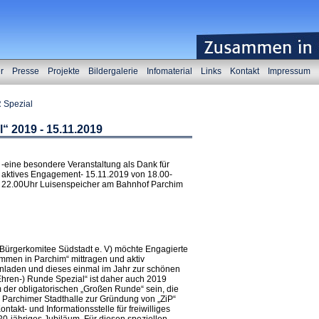
er
Presse
Projekte
Bildergalerie
Infomaterial
Links
Kontakt
Impressum
 Spezial
“ 2019 - 15.11.2019
-eine besondere Veranstaltung als Dank für
aktives Engagement- 15.11.2019 von 18.00-
22.00Uhr Luisenspeicher am Bahnhof Parchim
n (Bürgerkomitee Südstadt e. V) möchte Engagierte
men in Parchim“ mittragen und aktiv
einladen und dieses einmal im Jahr zur schönen
Ehren-) Runde Spezial“ ist daher auch 2019
m der obligatorischen „Großen Runde“ sein, die
 Parchimer Stadthalle zur Gründung von „ZiP“
ntakt- und Informationsstelle für freiwilliges