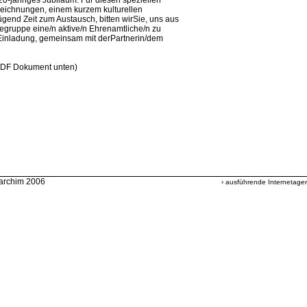
0-jähriges Jubiläum. Für diesen speziellen
eichnungen, einem kurzem kulturellen
end Zeit zum Austausch, bitten wirSie, uns aus
ilfegruppe eine/n aktive/n Ehrenamtliche/n zu
 Einladung, gemeinsam mit derPartnerin/dem
PDF Dokument unten)
archim 2006
› ausführende Internetage