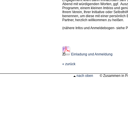
Engagement feiert dann imnächsten Jahr 2
Abend mit würdigenden Worten, ggf. Ausz
Programm, einem kleinen Imbiss und genüg
Ihrem Verein, Ihrer Initiative oder Selbsth
benennen, um diese mit einer persönlich
Partner, herzlich willkommen zu heißen.
(nähere Infos und Anmeldebogen- siehe 
Einladung und Anmeldung
« zurück
nach oben
© Zusammen in P