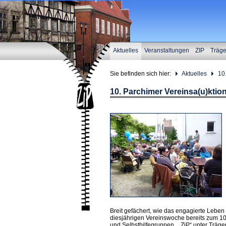
Aktuelles
Veranstaltungen
ZIP
Träg
Sie befinden sich hier:
Aktuelles
10
10. Parchimer Vereinsa(u)ktio
Breit gefächert, wie das engagierte Leben
diesjährigen Vereinswoche bereits zum 10.
und Selbsthilfegruppen . „ZiP“ unter Träg