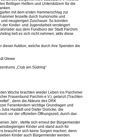
len fleißigen Helfern und Unterstützern für die
danken.
sgarten mit dem ersten Hammerschlag zur
nghammer fesselte durch humorvolle und
te und neugierigen Zuschauer. So konnten
 der Kinder- und Jugendarbeit versteigert
Fahrräder aus dem Fundbüro der Stadt Parchim
eting ließ es sich nicht nehmen, aktiv diese
er dieser Auktion, welche durch ihre Spenden die
adt Glewe
nzentrums „Club am Südring“
enden Woche brachten wieder Leben ins Parchimer
cher Frauenbund Parchim e.V.), getanzt (Trachten
rettet“ , denn die Akteure des DRK
bzer Ferienkindern wichtige Grundlagen und
n Julia Hastädt und Dieter Dümcke, die
och vor der offiziellen Öffnungszeit, durch das
nen Jahr , stellte sich erneut der Bürgermeister
 wissbegierigen Kinder und stand auch für
 braucht er sich keine Sorgen machen, denn
 sieben Kinder auch Bürgermeister werden.