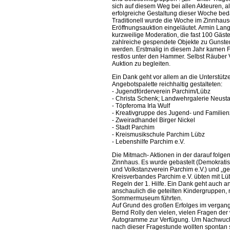
sich auf diesem Weg bei allen Akteuren, al
erfolgreiche Gestaltung dieser Woche be
Traditionell wurde die Woche im Zinnhau
Eröffnungsauktion eingeläutet. Armin La
kurzweilige Moderation, die fast 100 Gäs
zahlreiche gespendete Objekte zu Gunsten
werden. Erstmalig in diesem Jahr kamen 
restlos unter den Hammer. Selbst Räuber Vi
Auktion zu begleiten.
Ein Dank geht vor allem an die Unterstütz
Angebotspalette reichhaltig gestalteten:
- Jugendförderverein Parchim/Lübz
- Christa Schenk; Landwehrgalerie Neust
- Töpferoma Irla Wulf
- Kreativgruppe des Jugend- und Familie
- Zweiradhandel Birger Nickel
- Stadt Parchim
- Kreismusikschule Parchim Lübz
- Lebenshilfe Parchim e.V.
Die Mitmach- Aktionen in der darauf folg
Zinnhaus. Es wurde gebastelt (Demokratis
und Volkstanzverein Parchim e.V.) und „ge
Kreisverbandes Parchim e.V. übten mit Lü
Regeln der 1. Hilfe. Ein Dank geht auch a
anschaulich die geteilten Kindergruppen, n
Sommermuseum führten.
Auf Grund des großen Erfolges im vergange
Bernd Rolly den vielen, vielen Fragen der
Autogramme zur Verfügung. Um Nachwuchs
nach dieser Fragestunde wollten spontan